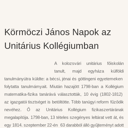
Körmöczi János Napok az
Unitárius Kollégiumban
A kolozsvári unitárius főiskolán
tanult, majd egyháza külföldi
tanulmányútra küldte: a bécsi, jénai és göttingeni egyetemeken
folytatta tanulmámyait. Miután hazajött 1798-ban a Kollégium
matematika-fizika tanárává választották, 10 évig (1802-1812)
az igazgatói tisztséget is betöltötte. Több tanügyi reform fűződik
nevéhez. Ő az Unitárius Kollégium fizikaszertárának
megalapítója. 1798-ban, 13 tételes szegényes leltárat vett át, és
egy 1814. szeptember 22-én 63 darabból álló gyűjteményt adott