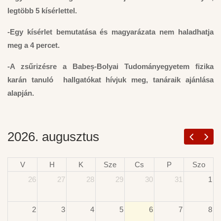
legtöbb 5 kísérlettel.
-Egy kísérlet bemutatása és magyarázata nem haladhatja
meg a 4 percet.
-A zsűrizésre a Babeș-Bolyai Tudományegyetem fizika
karán tanuló hallgatókat hívjuk meg, tanáraik ajánlása
alapján.
2026. augusztus
V
H
K
Sze
Cs
P
Szo
26
27
28
29
30
31
1
2
3
4
5
6
7
8