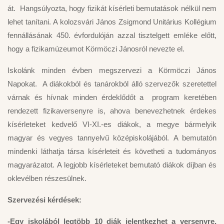
át. Hangsúlyozta, hogy fizikát kísérleti bemutatások nélkül nem
lehet tanítani. A kolozsvári János Zsigmond Unitárius Kollégium
fennállásának 450. évfordulóján azzal tisztelgett emléke előtt,
hogy a fizikamúzeumot Körmöczi Jánosról nevezte el.
Iskolánk minden évben megszervezi a Körmöczi János
Napokat. A diákokból és tanárokból álló szervezők szeretettel
várnak és hívnak minden érdeklődőt a program keretében
rendezett fizikaversenyre is, ahova benevezhetnek érdekes
kísérleteket kedvelő VI-XI.-es diákok, a megye bármelyik
magyar és vegyes tannyelvű középiskolájából. A bemutatón
mindenki láthatja társa kísérleteit és követheti a tudományos
magyarázatot. A legjobb kísérleteket bemutató diákok díjban és
oklevélben részesülnek.
Szervezési kérdések:
-Egy iskolából legtöbb 10 diák jelentkezhet a versenyre,