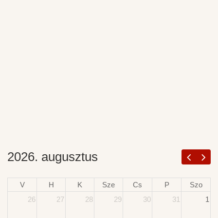
2026. augusztus
V
H
K
Sze
Cs
P
Szo
26
27
28
29
30
31
1