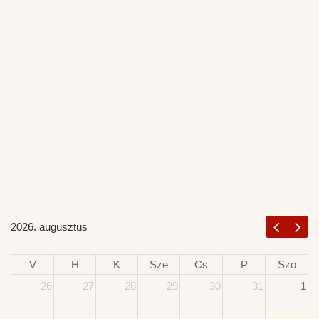
2026. augusztus
V
H
K
Sze
Cs
P
Szo
26
27
28
29
30
31
1