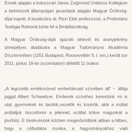
Ennek alapján a kolozsvári János Zsigmond Unitárius Kollégium
a beérkezett állampolgári javaslatok alapján Magyar Örökség-
díjat kapott. A laudációra dr. Rezi Elek professzort, a Protestáns
Teológia Rektorát kérte fel a Bírálóbizottság.
A Magyar Örökség-díjat igazoló oklevél és aranyjelvény
ünnepélyes átadására a Magyar Tudományos Akadémia
Dísztermében (1051 Budapest, Roosevelttér 9, I. em.) került sor
2011. június 18-án (szombaton) délelőtt 11 órakor.
„A legszebb emlékműved embertársaid szívében áll” − állítja
joggal Albert Schweitzer. Emberek szívéhez kerestünk mi is
utat, gyermekek és tanítók,vezetők és kísérők, akik a múltat
próbáljuk összefonni a jelennel, ezáltal kötve magunkat a
jövőhöz. E törekvésünk közben megerősödtünk abban a hitben,
hogy a céltudatos munka, a hagyományokhoz való