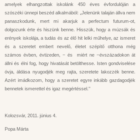
amelyek elhangzottak iskolánk 450 éves évfordulóján a
szószéki ünnepi beszéd alkalmából: „Jelenünk talaján állva nem
panaszkodunk, mert mi akarjuk a perfectum futurum-ot,
dolgozunk érte és hiszünk benne. Hisszük, hogy a múzsák és
erények iskolája, a tudás és az élő hit lelki műhelye, az ismeret
és a szeretet embert nevelő, életet szépítő otthona még
számos évben, évtizeden, − és miért ne −évszázadokon át
állni és élni fog, hogy hivatását betölthesse. Isten gondviselése
óvja, áldása nyugodjék meg rajta, szeretete lakozzék benne.
Azért imádkozom, hogy a szeretet egyre inkább gazdagodjék
bennetek ismerettel és igaz megértéssel.’’
Kolozsvár, 2011. június 4.
Popa Márta