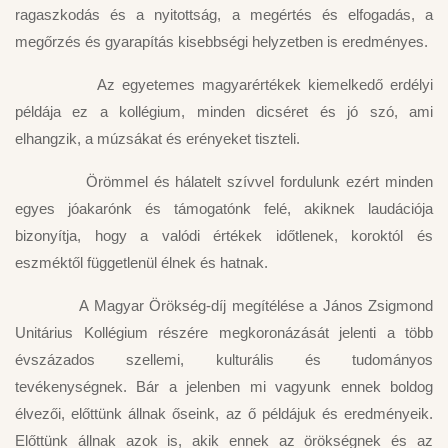
ragaszkodás és a nyitottság, a megértés és elfogadás, a
megőrzés és gyarapítás kisebbségi helyzetben is eredményes.
Az egyetemes magyarértékek kiemelkedő erdélyi
példája ez a kollégium, minden dicséret és jó szó, ami
elhangzik, a múzsákat és erényeket tiszteli.
Örömmel és hálatelt szívvel fordulunk ezért minden
egyes jóakarónk és támogatónk felé, akiknek laudációja
bizonyítja, hogy a valódi értékek időtlenek, koroktól és
eszméktől függetlenül élnek és hatnak.
A Magyar Örökség-díj megítélése a János Zsigmond
Unitárius Kollégium részére megkoronázását jelenti a több
évszázados szellemi, kulturális és tudományos
tevékenységnek. Bár a jelenben mi vagyunk ennek boldog
élvezői, előttünk állnak őseink, az ő példájuk és eredményeik.
Előttünk állnak azok is, akik ennek az örökségnek és az