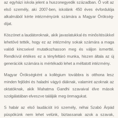
az egyházi iskola jelent a huszonegyedik században. Ő volt az
első személy, aki 2007-ben, iskolánk 450 éves évfordulója
alkalmából kérte intézményünk számára a Magyar Örökség-
díjat.
Köszönet a laudátoroknak, akik javaslatukkal és minősítésükkel
lehetővé tették, hogy ez az intézmény sokak számára a maga
valódi kincseivel mutatkozhasson meg és váljon ismertté.
Rendkívül értékes ez a tényfeltáró munka, hiszen általa az új
generációk számára is mértékadó lehet a méltatott intézmény.
Magyar Örökségként a kollégium továbbra is otthona lesz
minden fejlődni és haladni vágyó diáknak, valamint azoknak az
oktatóknak, akik Mahatma Gandhi szavaival élve mások
szolgálatában elveszve találják meg önmagukat.
S habár az első laudációt író személy, néhai Szabó Árpád
püspökünk nem lehet velünk, biztassanak azok a szavak,