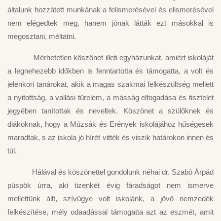
általunk hozzátett munkának a felismerésével és elismerésével
nem elégedtek meg, hanem jónak látták ezt másokkal is
megosztani, méltatni.
Mérhetetlen köszönet illeti egyházunkat, amiért iskoláját
a legnehezebb időkben is fenntartotta és támogatta, a volt és
jelenkori tanárokat, akik a magas szakmai felkészültség mellett
a nyitottság, a vallási türelem, a másság elfogadása és tisztelet
jegyében tanítottak és neveltek. Köszönet a szülőknek és
diákoknak, hogy a Múzsák és Erények iskolájához hűségesek
maradtak, s az iskola jó hírét vitték és viszik határokon innen és
túl.
Hálával és köszönettel gondolunk néhai dr. Szabó Árpád
püspök úrra, aki tizenkét évig fáradságot nem ismerve
mellettünk állt, szívügye volt iskolánk, a jövő nemzedék
felkészítése, mély odaadással támogatta azt az eszmét, amit