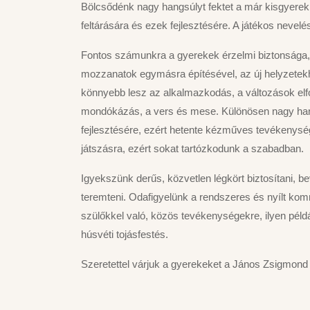
Bölcsődénk nagy hangsúlyt fektet a már kisgyere
feltárására és ezek fejlesztésére. A játékos nevelés
Fontos számunkra a gyerekek érzelmi biztonsága,
mozzanatok egymásra építésével, az új helyzetekh
könnyebb lesz az alkalmazkodás, a változások elf
mondókázás, a vers és mese. Különösen nagy han
fejlesztésére, ezért hetente kézműves tevékenysége
játszásra, ezért sokat tartózkodunk a szabadban.
Igyekszünk derűs, közvetlen légkört biztosítani, b
teremteni. Odafigyelünk a rendszeres és nyílt ko
szülőkkel való, közös tevékenységekre, ilyen péld
húsvéti tojásfestés.
Szeretettel várjuk a gyerekeket a János Zsigmond 