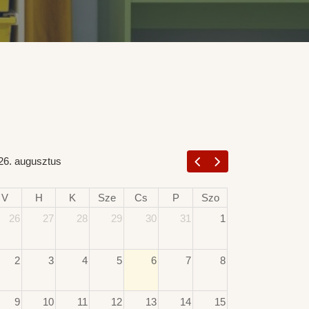
26. augusztus
V
H
K
Sze
Cs
P
Szo
26
27
28
29
30
31
1
2
3
4
5
6
7
8
9
10
11
12
13
14
15