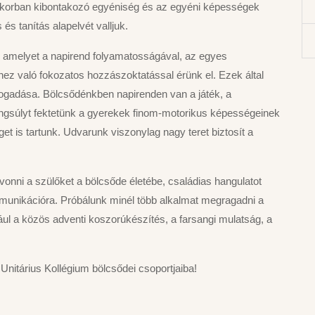
kkorban kibontakozó egyéniség és az egyéni képességek
 és tanítás alapelvét valljuk.
 amelyet a napirend folyamatosságával, az egyes
ez való fokozatos hozzászoktatással érünk el. Ezek által
ogadása. Bölcsődénkben napirenden van a játék, a
gsúlyt fektetünk a gyerekek finom-motorikus képességeinek
t is tartunk. Udvarunk viszonylag nagy teret biztosít a
evonni a szülőket a bölcsőde életébe, családias hangulatot
mmunikációra. Próbálunk minél több alkalmat megragadni a
ául a közös adventi koszorúkészítés, a farsangi mulatság, a
Unitárius Kollégium bölcsődei csoportjaiba!