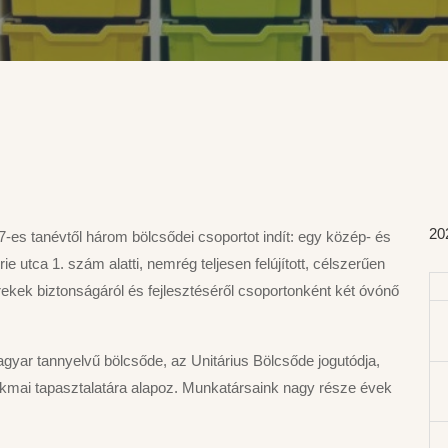
20
es tanévtől három bölcsődei csoportot indít: egy közép- és
e utca 1. szám alatti, nemrég teljesen felújított, célszerűen
yerekek biztonságáról és fejlesztéséről csoportonként két óvónő
agyar tannyelvű bölcsőde, az Unitárius Bölcsőde jogutódja,
zakmai tapasztalatára alapoz. Munkatársaink nagy része évek