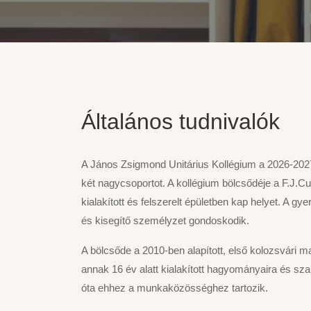
Általános tudnivalók
A János Zsigmond Unitárius Kollégium a 2026-2027-
két nagycsoportot. A kollégium bölcsődéje a F.J.Curi
kialakított és felszerelt épületben kap helyet. A g
és kisegítő személyzet gondoskodik.
A bölcsőde a 2010-ben alapított, első kolozsvári m
annak 16 év alatt kialakított hagyományaira és s
óta ehhez a munkaközösséghez tartozik.